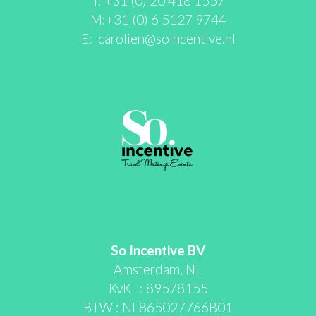
T: +31 (0) 20 418 1557
M:+31 (0) 6 5127 9744
E:
carolien@soincentive.nl
So Incentive BV
Amsterdam, NL
KvK : 89578155
BTW : NL865027766B01