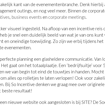
zakelijk kant van de evenementenbranche. Denk hierbij a
nagement outings, en nog veel meer. Binnen de corporat
tives
,
business events
en
corporate meetings
.
er visueel ingesteld. Na afloop van een incentive reis
o heb je snel een duidelijk beeld van wat je van ons ku
t en oneindige toewijding. Zo zijn we erbij tijdens het
rote evenementen.
perfecte planning een glasheldere communicatie. Van log
Het gaat om het totaalplaatje. Een ‘bedrijfsuitje’ voor 5
en we van begin tot eind de touwtjes in handen. Mocht j
om alles op rolletjes te laten verlopen! Ook voor zakelij
en. Bij So Incentive denken we graag mee over originel
 beste resultaat!
een nieuwe website ook aangesloten is bij SITE? De Soci