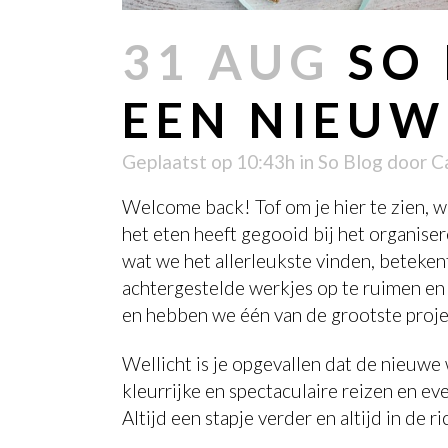
31 AUG
SO 
EEN NIEUW
Geplaatst op 10:43h
in
So Blog
door
C
Welcome back! Tof om je hier te zien, w
het eten heeft gegooid bij het organis
wat we het allerleukste vinden, betekent
achtergestelde werkjes op te ruimen en
en hebben we één van de grootste proje
Wellicht is je opgevallen dat de nieuwe 
kleurrijke en spectaculaire reizen en ev
Altijd een stapje verder en altijd in de r