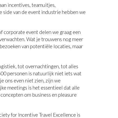
an incentives, teamuitjes,
e side van de event industrie hebben we
 of corporate event delen we graag een
nt verwachten. Wat je trouwens nog meer
 bezoeken van potentiële locaties, maar
istiek, tot overnachtingen, tot alles
00 personen is natuurlijk niet iets wat
e ons even niet zien, zijn we
ke meetings is het essentieel dat alle
e concepten om business en pleasure
ety for Incentive Travel Excellence is