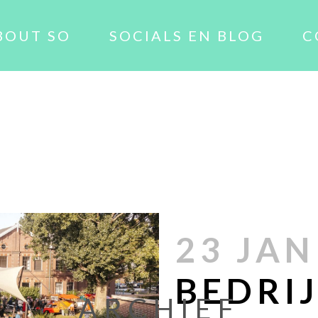
BOUT SO
SOCIALS EN BLOG
C
23 JAN
BEDRI
ARCHIEF