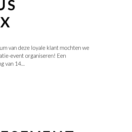
US
XX
leum van deze loyale klant mochten we
atie-event organiseren! Een
g van 14...