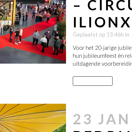
– CIRC
ILION
Geplaatst op 13:46h
in
Voor het 20-jarige jubi
hun jubileumfeest én rel
uitdagende voorbereidin
LEES MEER
23 JAN