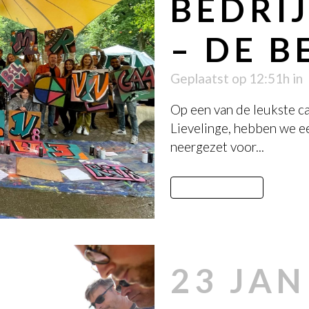
BEDRI
– DE 
Geplaatst op 12:51h
in
Op een van de leukste c
Lievelinge, hebben we ee
neergezet voor...
LEES MEER
23 JAN