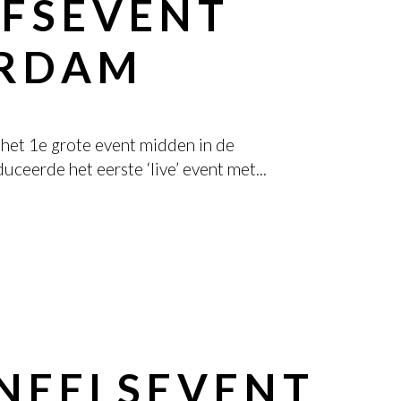
JFSEVENT
ERDAM
et 1e grote event midden in de
duceerde het eerste ‘live’ event met...
NEELSEVENT