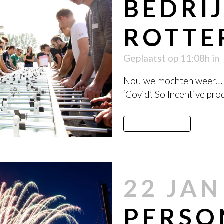
BEDRI
ROTT
Geplaatst op 11:08h
in
Nou we mochten weer… h
‘Covid’. So Incentive pro
LEES MEER
22 JAN
PERSO