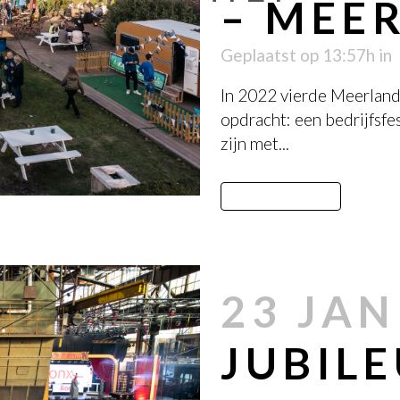
– MEE
Geplaatst op 13:57h
in
In 2022 vierde Meerland
opdracht: een bedrijfsfes
zijn met...
LEES MEER
23 JAN
JUBIL