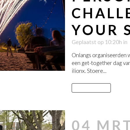
CHALL
YOUR S
Geplaatst op 10:20h
in
Onlangs organiseerden we
een get-together dag van
ilionx. Stoere...
LEES MEER
04 MR