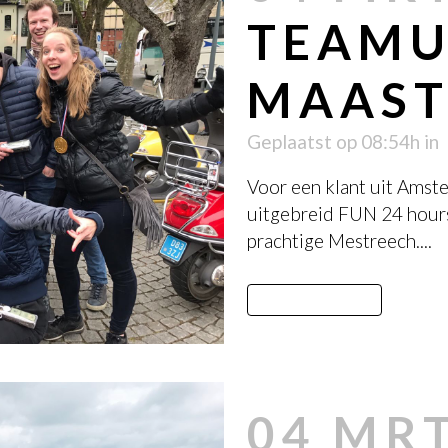
TEAMU
MAAST
Geplaatst op 08:54h
in
Voor een klant uit Amst
uitgebreid FUN 24 hours
prachtige Mestreech....
LEES MEER
04 MR