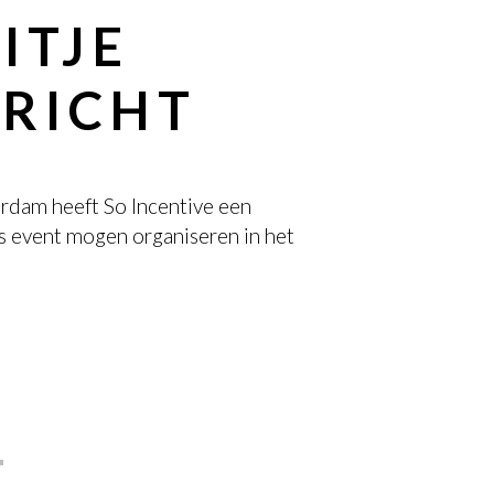
ITJE
RICHT
erdam heeft So Incentive een
 event mogen organiseren in het
T