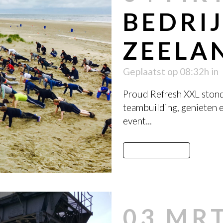
BEDRIJ
ZEELA
Geplaatst op 08:32h
in
Proud Refresh XXL stond 
teambuilding, genieten 
event...
LEES MEER
03 MR